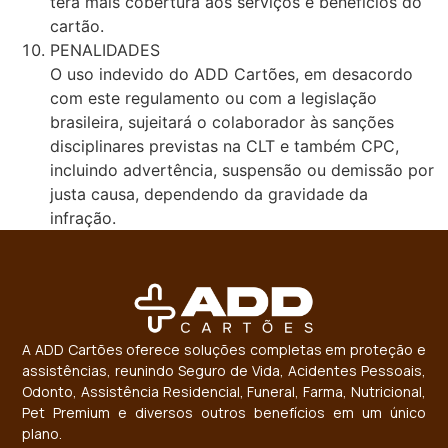
terá mais cobertura aos serviços e benefícios do
cartão.
PENALIDADES
O uso indevido do ADD Cartões, em desacordo
com este regulamento ou com a legislação
brasileira, sujeitará o colaborador às sanções
disciplinares previstas na CLT e também CPC,
incluindo advertência, suspensão ou demissão por
justa causa, dependendo da gravidade da
infração.
A ADD Cartões oferece soluções completas em proteção e
assistências, reunindo Seguro de Vida, Acidentes Pessoais,
Odonto, Assistência Residencial, Funeral, Farma, Nutricional,
Pet Premium e diversos outros benefícios em um único
plano.